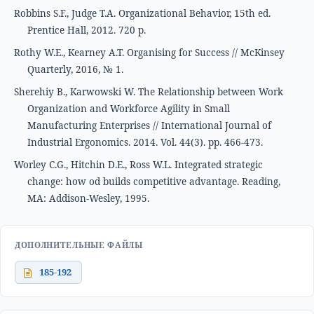
Robbins S.F., Judge T.A. Organizational Behavior, 15th ed.
Prentice Hall, 2012. 720 p.
Rothy W.E., Kearney A.T. Organising for Success // McKinsey
Quarterly, 2016, № 1.
Sherehiy B., Karwowski W. The Relationship between Work
Organization and Workforce Agility in Small
Manufacturing Enterprises // International Journal of
Industrial Ergonomics. 2014. Vol. 44(3). рр. 466-473.
Worley C.G., Hitchin D.E., Ross W.L. Integrated strategic
change: how od builds competitive advantage. Reading,
MA: Addison-Wesley, 1995.
ДОПОЛНИТЕЛЬНЫЕ ФАЙЛЫ
185-192