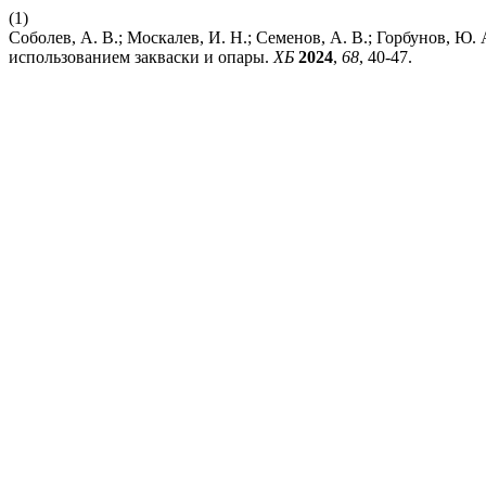
(1)
Соболев, А. В.; Москалев, И. Н.; Семенов, А. В.; Горбунов, Ю
использованием закваски и опары.
ХБ
2024
,
68
, 40-47.